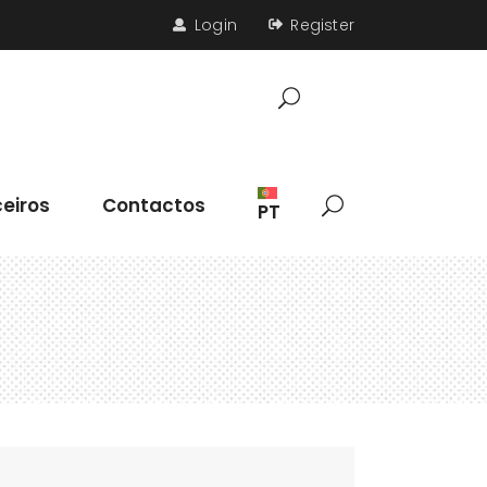
Login
Register
Parceiros
Contactos
eiros
Contactos
PT