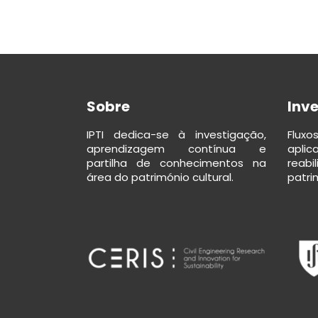
Sobre
Inv
IPTI dedica-se à investigação,
Flux
aprendizagem contínua e
apli
partilha de conhecimentos na
reab
área do património cultural.
patrim