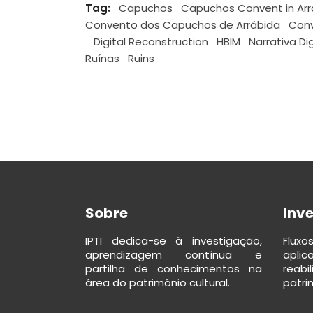
Tag:
Capuchos
Capuchos Convent in Arr
Convento dos Capuchos de Arrábida
Conv
Digital Reconstruction
HBIM
Narrativa Dig
Ruínas
Ruins
Sobre
Inv
IPTI dedica-se à investigação,
Flux
aprendizagem contínua e
apli
partilha de conhecimentos na
reab
área do património cultural.
patrim