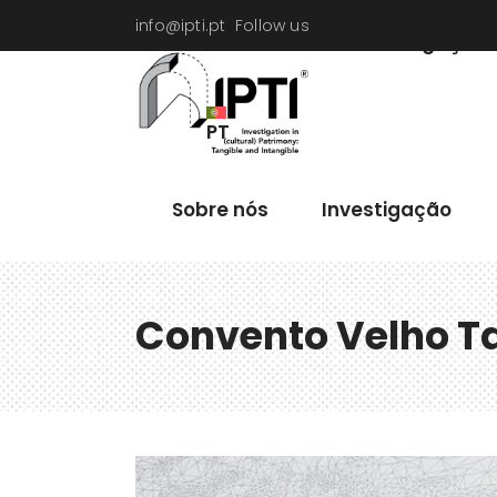
info@ipti.pt
Follow us
Sobre nós
Investigação
PT
Sobre nós
Investigação
Convento Velho T