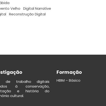
ábida
ento Velho
Digital Narrative
ital
Reconstrução Digital
estigação
Formação
HBIM – Básico
os de trabalho digitais
cados à conservação,
ilitação e história do
ónio cultural.