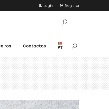
Login
Register
Parceiros
Contactos
eiros
Contactos
PT